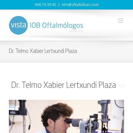
Saltar
946 79 39 92
|
info@oftalbilbao.com
al
contenido
Dr. Telmo Xabier Lertxundi Plaza
Dr. Telmo Xabier Lertxundi Plaza